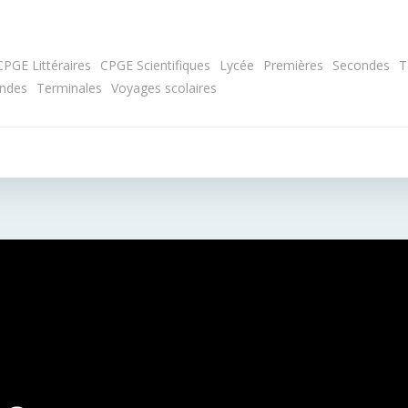
CPGE Littéraires
CPGE Scientifiques
Lycée
Premières
Secondes
T
ndes
Terminales
Voyages scolaires
Post
navigation