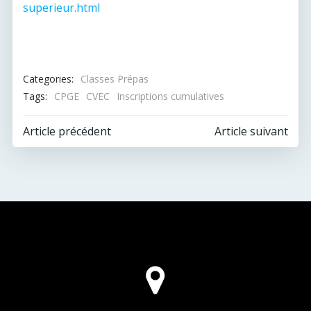
superieur.html
Categories:
Classes Prépas
Tags:
CPGE
CVEC
Inscriptions cumulatives
Post
Post
Article précédent
Article suivant
navigation
navigation