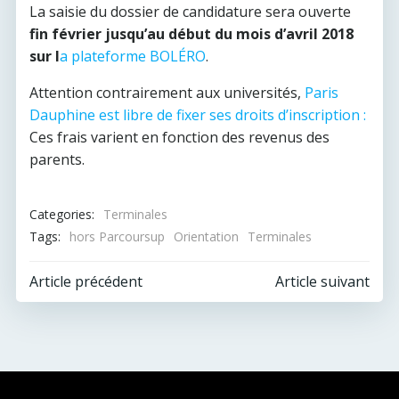
La saisie du dossier de candidature sera ouverte
fin février jusqu’au début du mois d’avril 2018
sur l
a plateforme BOLÉRO
.
Attention contrairement aux universités,
Paris
Dauphine est libre de fixer ses droits d’inscription :
Ces frais varient en fonction des revenus des
parents.
Categories:
Terminales
Tags:
hors Parcoursup
Orientation
Terminales
Post
Post
Article précédent
Article suivant
navigation
navigation