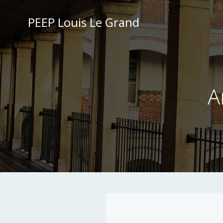
Aller
au
PEEP Louis Le Grand
contenu
A