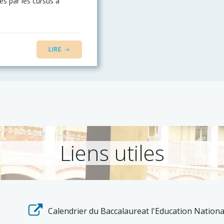
és par les cursus à
LIRE
Liens utiles
Calendrier du Baccalaureat l'Education Nationa