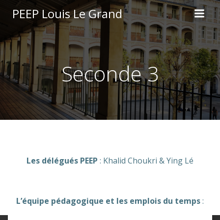
Aller
PEEP Louis Le Grand
au
contenu
Seconde 3
Les délégués PEEP
: Khalid Choukri & Ying Lé
L’équipe pédagogique et les emplois du temps
: