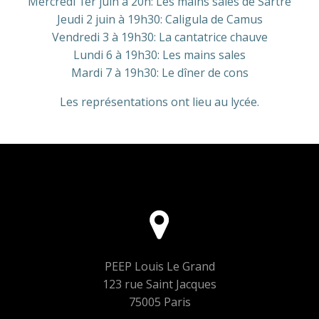
Mercredi 1er juin à 20h: Les mains sales de Sartre
Jeudi 2 juin à 19h30: Caligula de Camus
Vendredi 3 à 19h30: La cantatrice chauve
Lundi 6 à 19h30: Les mains sales
Mardi 7 à 19h30: Le dîner de cons
Les représentations ont lieu au lycée.
PEEP Louis Le Grand
123 rue Saint Jacques
75005 Paris