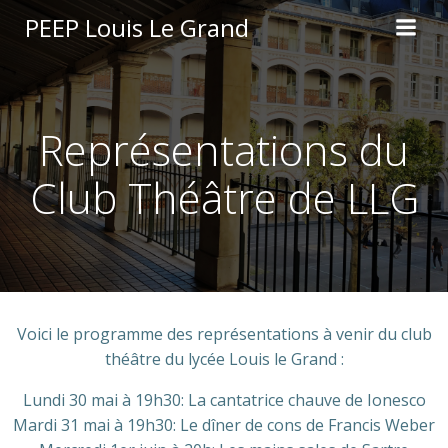
Aller
PEEP Louis Le Grand
au
contenu
Représentations du
Club Théâtre de LLG
Voici le programme des représentations à venir du club
théâtre du lycée Louis le Grand :
Lundi 30 mai à 19h30: La cantatrice chauve de Ionesco
Mardi 31 mai à 19h30: Le dîner de cons de Francis Weber