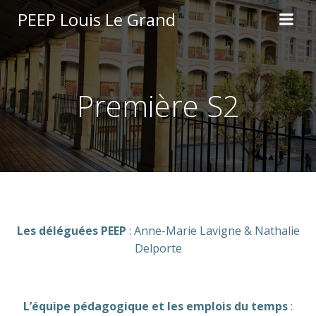
Aller
PEEP Louis Le Grand
au
contenu
Première S2
Les déléguées PEEP
: Anne-Marie Lavigne & Nathalie
Delporte
L’équipe pédagogique et les emplois du temps
: