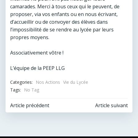
camarades. Merci à tous ceux qui le peuvent, de
proposer, via vos enfants ou en nous écrivant,
d’accueillir ou de convoyer des élèves dans
l’impossibilité de se rendre au lycée par leurs
propres moyens.
Associativement vôtre !
L’équipe de la PEEP LLG
Categories:
Nos Actions
Vie du Lycée
Tags:
No Tag
Post
Post
Article précédent
Article suivant
navigation
navigation