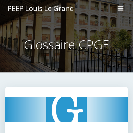
Aller
PEEP Louis Le Grand
au
contenu
Glossaire CPGE