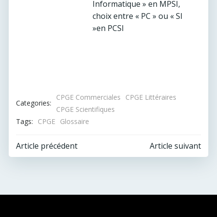
Informatique » en MPSI,
choix entre « PC » ou « SI
»en PCSI
CPGE Commerciales
CPGE Littéraires
Categories:
CPGE Scientifiques
Tags:
CPGE
Glossaire
Post
Post
Article précédent
Article suivant
navigation
navigation