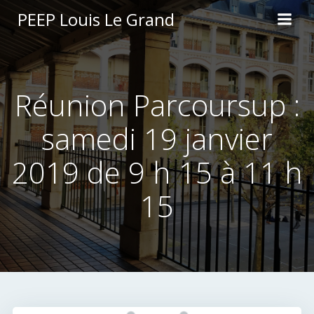
Aller
PEEP Louis Le Grand
au
contenu
Réunion Parcoursup :
samedi 19 janvier
2019 de 9 h 15 à 11 h
15