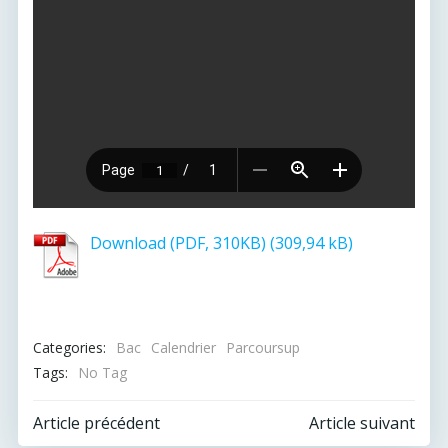
Download (PDF, 310KB)
Categories:
Bac
Calendrier
Parcoursup
Tags:
No Tag
Post
Post
Article précédent
Article suivant