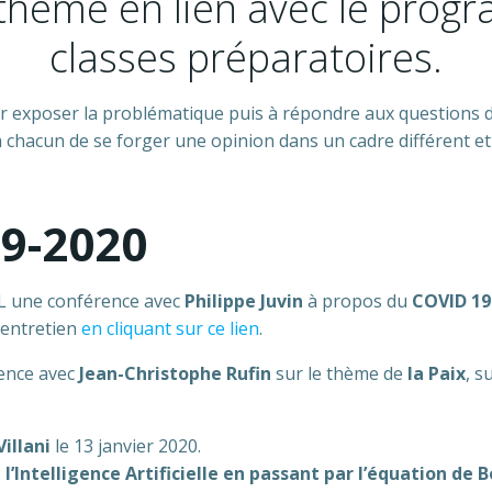
n thème en lien avec le prog
classes préparatoires.
r exposer la problématique puis à répondre aux questions de
chacun de se forger une opinion dans un cadre différent et
19-2020
VL une conférence avec
Philippe Juvin
à propos du
COVID 19
-entretien
en cliquant sur ce lien
.
ence avec
Jean-Christophe Rufin
sur le thème de
la Paix
, s
Villani
le 13 janvier 2020.
à l’Intelligence Artificielle en passant par l’équation de