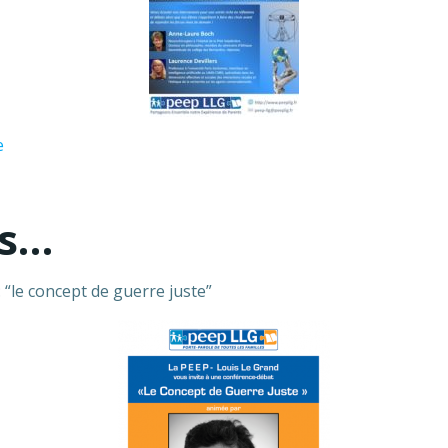
e
es…
 “le concept de guerre juste”