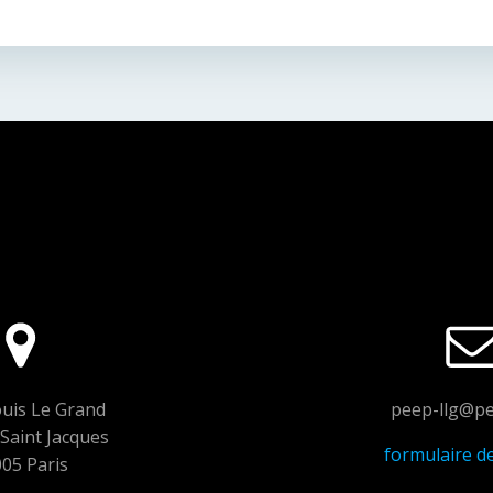
Post
navigation
uis Le Grand
peep-llg@pe
Saint Jacques
formulaire d
05 Paris