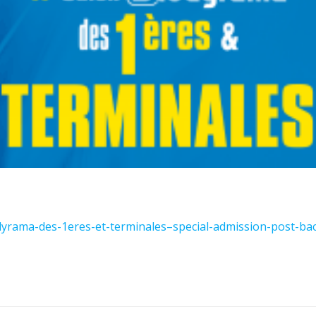
dyrama-des-1eres-et-terminales–special-admission-post-ba