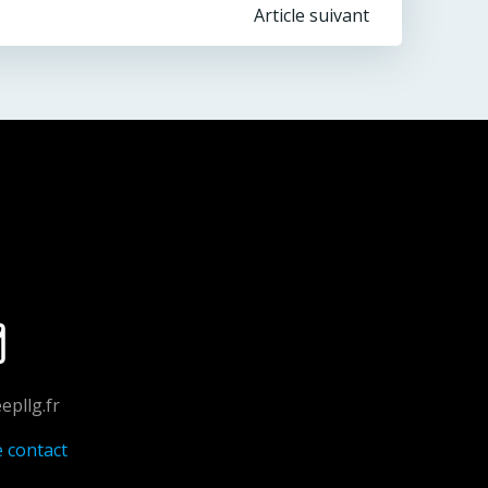
Article suivant
epllg.fr
e contact