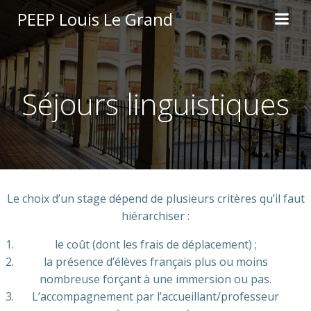
Aller
PEEP Louis Le Grand
au
contenu
Séjours linguistiques
Le choix d’un stage dépend de plusieurs critères qu’il faut
hiérarchiser :
le coût (dont les frais de déplacement) ;
la présence d’élèves français plus ou moins
nombreuse forçant à une immersion ou pas.
L’accompagnement par l’accueillant/professeur