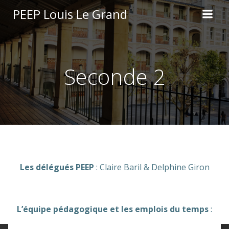
Aller
PEEP Louis Le Grand
au
contenu
Seconde 2
Les délégués PEEP
: Claire Baril & Delphine Giron
L’équipe pédagogique et les emplois du temps
: