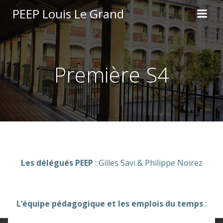
Aller
PEEP Louis Le Grand
au
contenu
Première S4
Les délégués PEEP
: Gilles Savi & Philippe Noirez
L’équipe pédagogique et les emplois du temps
: