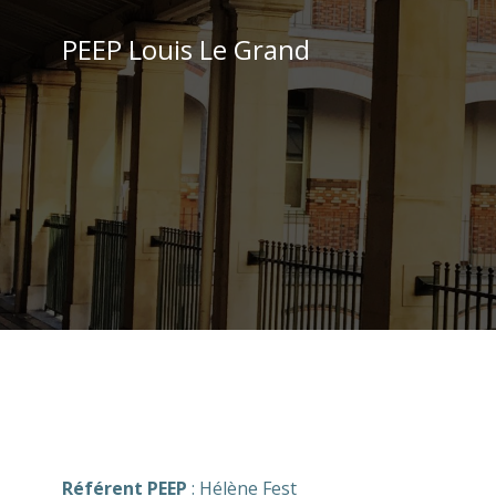
Aller
au
PEEP Louis Le Grand
contenu
Référent PEEP
: Hélène Fest