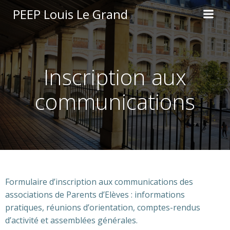
Aller
PEEP Louis Le Grand
au
contenu
Inscription aux
communications
Formulaire d’inscription aux communications des
associations de Parents d’Elèves : informations
pratiques, réunions d’orientation, comptes-rendus
d’activité et assemblées générales.