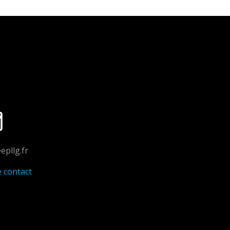
epllg.fr
e contact