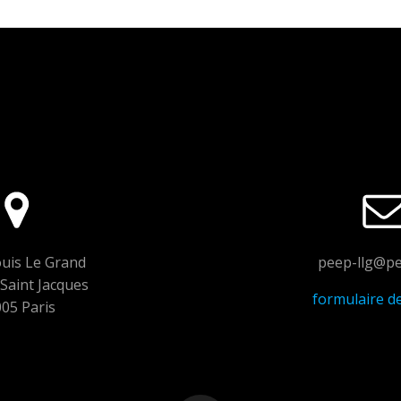
uis Le Grand
peep-llg@pe
Saint Jacques
formulaire d
05 Paris