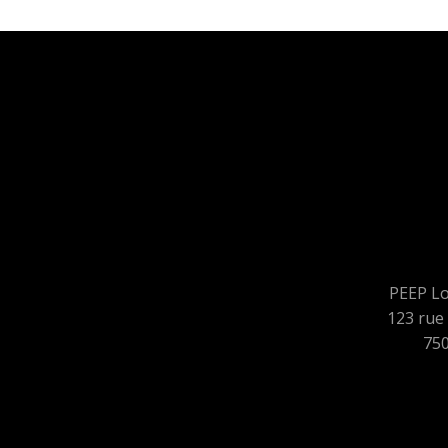
PEEP Lo
123 rue 
750