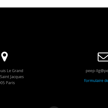
uis Le Grand
peep-llg@pe
Saint Jacques
formulaire d
05 Paris