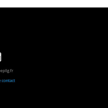
epllg.fr
e contact