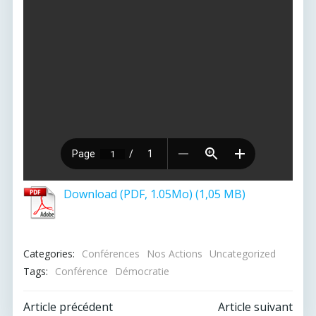
Download (PDF, 1.05Mo)
Categories:
Conférences
Nos Actions
Uncategorized
Tags:
Conférence
Démocratie
Post
Post
Article précédent
Article suivant