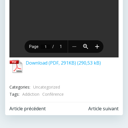
Download (PDF, 291KB)
Categories:
Uncategorized
Tags:
Addiction
Conférence
Post
Post
Article précédent
Article suivant
navigation
navigation