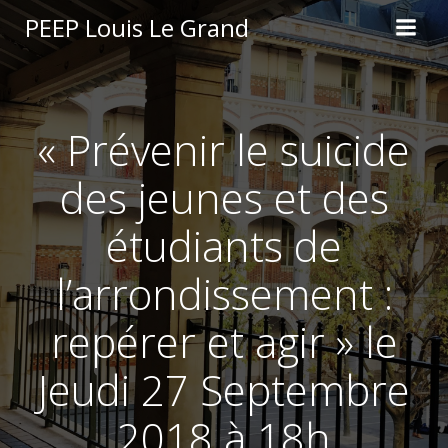
Aller
PEEP Louis Le Grand
au
contenu
« Prévenir le suicide
des jeunes et des
étudiants de
l’arrondissement :
repérer et agir » le
Jeudi 27 Septembre
2018 à 18h