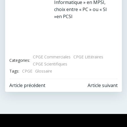
Informatique » en MPSI,
choix entre « PC » ou « SI
»en PCSI
CPGE Commerciales
CPGE Littéraires
Categories:
CPGE Scientifiques
Tags:
CPGE
Glossaire
Post
Post
Article précédent
Article suivant
navigation
navigation