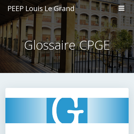
Aller
PEEP Louis Le Grand
au
contenu
Glossaire CPGE